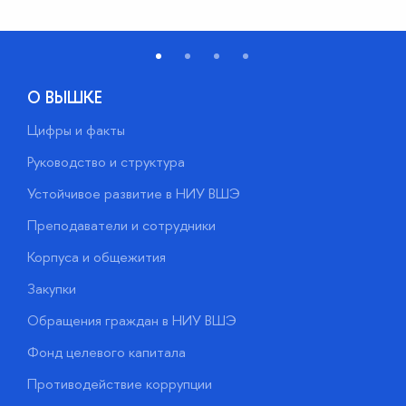
О ВЫШКЕ
Цифры и факты
Л
Руководство и структура
Д
Устойчивое развитие в НИУ ВШЭ
О
Преподаватели и сотрудники
П
Корпуса и общежития
В
Закупки
П
Обращения граждан в НИУ ВШЭ
А
Фонд целевого капитала
Д
Противодействие коррупции
Ц