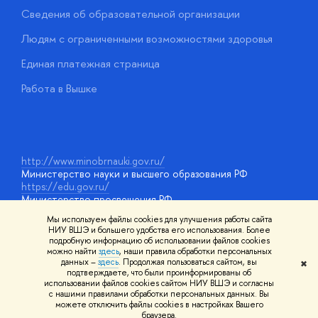
Сведения об образовательной организации
О
Людям с ограниченными возможностями здоровья
у
Единая платежная страница
Работа в Вышке
http://www.minobrnauki.gov.ru/
Министерство науки и высшего образования РФ
https://edu.gov.ru/
Министерство просвещения РФ
https://elearning.hse.ru/mooc
Мы используем файлы cookies для улучшения работы сайта
Массовые открытые онлайн-курсы
НИУ ВШЭ и большего удобства его использования. Более
подробную информацию об использовании файлов cookies
можно найти
здесь
, наши правила обработки персональных
данных –
здесь
. Продолжая пользоваться сайтом, вы
✖
© НИУ ВШЭ 1993–2026
Адреса и контакты
Условия
подтверждаете, что были проинформированы об
использования материалов
Политика конфиденциальности
Карта
использовании файлов cookies сайтом НИУ ВШЭ и согласны
сайта
с нашими правилами обработки персональных данных. Вы
Шрифты HSE Sans и HSE Slab разработаны в
Школе дизайна НИУ
можете отключить файлы cookies в настройках Вашего
ВШЭ
браузера.