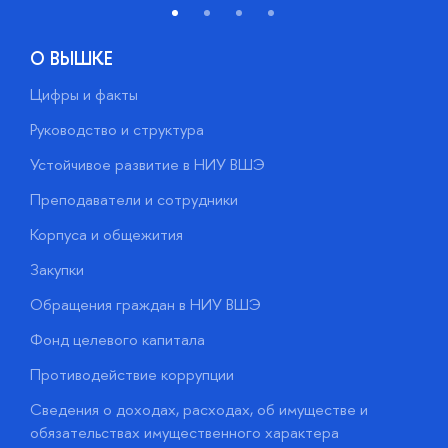
О ВЫШКЕ
Цифры и факты
Л
Руководство и структура
Д
Устойчивое развитие в НИУ ВШЭ
О
Преподаватели и сотрудники
П
Корпуса и общежития
В
Закупки
П
Обращения граждан в НИУ ВШЭ
А
Фонд целевого капитала
Д
Противодействие коррупции
Ц
Сведения о доходах, расходах, об имуществе и
Б
обязательствах имущественного характера
О