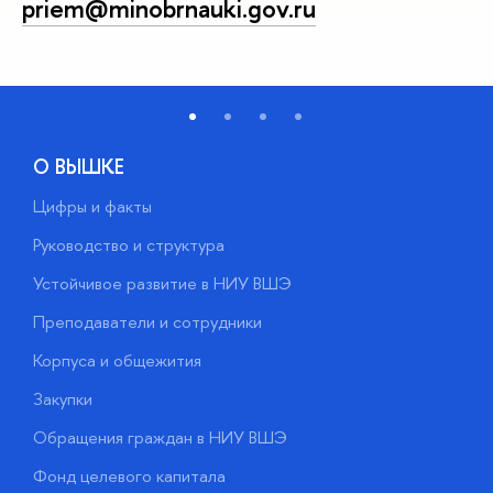
priem@minobrnauki.gov.ru
О ВЫШКЕ
Цифры и факты
Л
Руководство и структура
Д
Устойчивое развитие в НИУ ВШЭ
О
Преподаватели и сотрудники
П
Корпуса и общежития
В
Закупки
П
Обращения граждан в НИУ ВШЭ
А
Фонд целевого капитала
Д