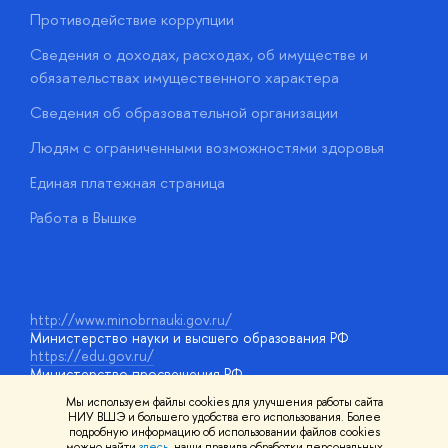
Противодействие коррупции
Ц
Сведения о доходах, расходах, об имуществе и
Б
обязательствах имущественного характера
О
Сведения об образовательной организации
О
Людям с ограниченными возможностями здоровья
у
Единая платежная страница
Работа в Вышке
http://www.minobrnauki.gov.ru/
Министерство науки и высшего образования РФ
https://edu.gov.ru/
Министерство просвещения РФ
https://elearning.hse.ru/mooc
Мы используем файлы cookies для улучшения работы сайта
Массовые открытые онлайн-курсы
НИУ ВШЭ и большего удобства его использования. Более
подробную информацию об использовании файлов cookies
можно найти
здесь
, наши правила обработки персональных