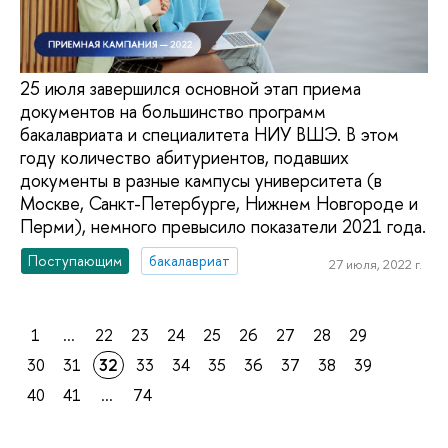
25 июля завершился основной этап приема
документов на большинство программ
бакалавриата и специалитета НИУ ВШЭ. В этом
году количество абитуриентов, подавших
документы в разные кампусы университета (в
Москве, Санкт-Петербурге, Нижнем Новгороде и
Перми), немного превысило показатели 2021 года.
Поступающим
бакалавриат
27 июля, 2022 г.
1
...
22
23
24
25
26
27
28
29
30
31
32
33
34
35
36
37
38
39
40
41
...
74