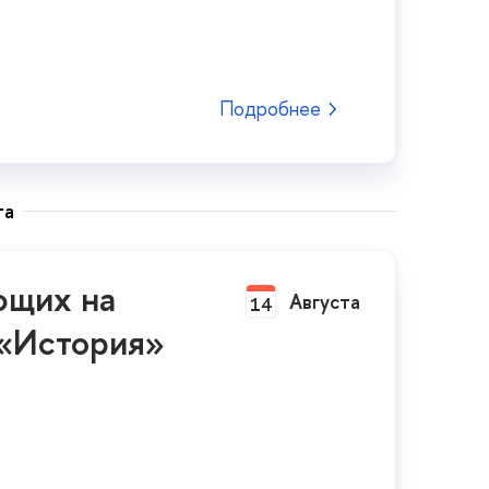
Подробнее
та
ющих на
Августа
14
 «История»