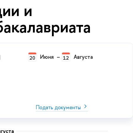
ции и
бакалавриата
и
Июня
–
Августа
20
12
Подать документы
вгуста