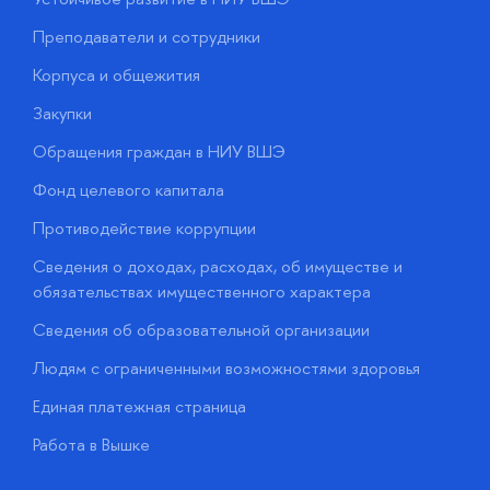
Преподаватели и сотрудники
П
Корпуса и общежития
В
Закупки
П
Обращения граждан в НИУ ВШЭ
А
Фонд целевого капитала
Д
Противодействие коррупции
Ц
Сведения о доходах, расходах, об имуществе и
Б
обязательствах имущественного характера
О
Сведения об образовательной организации
О
Людям с ограниченными возможностями здоровья
у
Единая платежная страница
Работа в Вышке