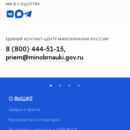
МЫ В СОЦСЕТЯХ
ЕДИНЫЙ КОНТАКТ-ЦЕНТР МИНОБРНАУКИ РОССИИ
8 (800) 444-51-15
,
priem@minobrnauki.gov.ru
О ВЫШКЕ
Цифры и факты
Л
Руководство и структура
Д
Устойчивое развитие в НИУ ВШЭ
О