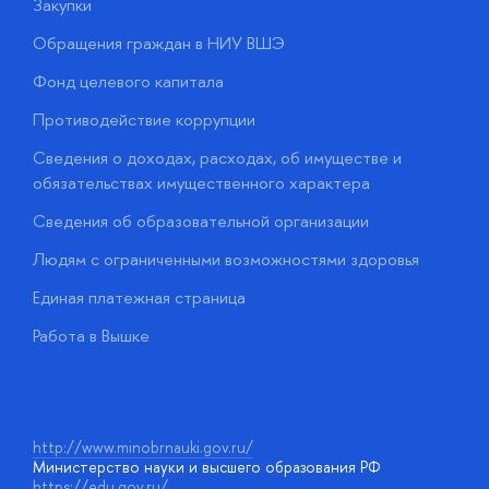
Закупки
П
Обращения граждан в НИУ ВШЭ
А
Фонд целевого капитала
Д
Противодействие коррупции
Ц
Сведения о доходах, расходах, об имуществе и
Б
обязательствах имущественного характера
О
Сведения об образовательной организации
О
Людям с ограниченными возможностями здоровья
у
Единая платежная страница
Работа в Вышке
http://www.minobrnauki.gov.ru/
Министерство науки и высшего образования РФ
https://edu.gov.ru/