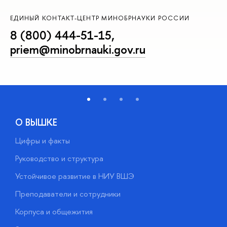
ЕДИНЫЙ КОНТАКТ-ЦЕНТР МИНОБРНАУКИ РОССИИ
8 (800) 444-51-15
,
priem@minobrnauki.gov.ru
О ВЫШКЕ
Цифры и факты
Л
Руководство и структура
Д
Устойчивое развитие в НИУ ВШЭ
О
Преподаватели и сотрудники
П
Корпуса и общежития
В