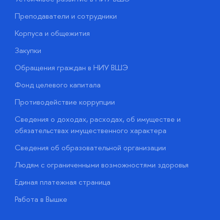
Преподаватели и сотрудники
П
Корпуса и общежития
В
Закупки
П
Обращения граждан в НИУ ВШЭ
А
Фонд целевого капитала
Д
Противодействие коррупции
Ц
Сведения о доходах, расходах, об имуществе и
Б
обязательствах имущественного характера
О
Сведения об образовательной организации
О
Людям с ограниченными возможностями здоровья
у
Единая платежная страница
Работа в Вышке