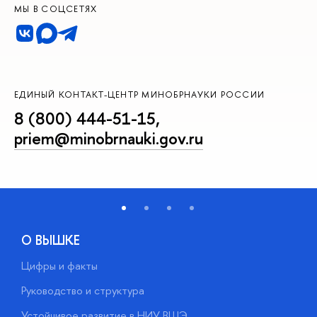
МЫ В СОЦСЕТЯХ
ЕДИНЫЙ КОНТАКТ-ЦЕНТР МИНОБРНАУКИ РОССИИ
8 (800) 444-51-15
,
priem@minobrnauki.gov.ru
О ВЫШКЕ
Цифры и факты
Л
Руководство и структура
Д
Устойчивое развитие в НИУ ВШЭ
О