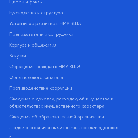
Цифры и факты
Л
Руководство и структура
Д
Устойчивое развитие в НИУ ВШЭ
О
Преподаватели и сотрудники
П
Корпуса и общежития
В
Закупки
П
Обращения граждан в НИУ ВШЭ
А
Фонд целевого капитала
Д
Противодействие коррупции
Ц
Сведения о доходах, расходах, об имуществе и
Б
обязательствах имущественного характера
О
Сведения об образовательной организации
О
Людям с ограниченными возможностями здоровья
у