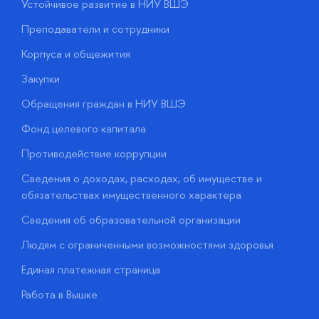
Устойчивое развитие в НИУ ВШЭ
О
Преподаватели и сотрудники
П
Корпуса и общежития
В
Закупки
П
Обращения граждан в НИУ ВШЭ
А
Фонд целевого капитала
Д
Противодействие коррупции
Ц
Сведения о доходах, расходах, об имуществе и
Б
обязательствах имущественного характера
О
Сведения об образовательной организации
О
Людям с ограниченными возможностями здоровья
у
Единая платежная страница
Работа в Вышке