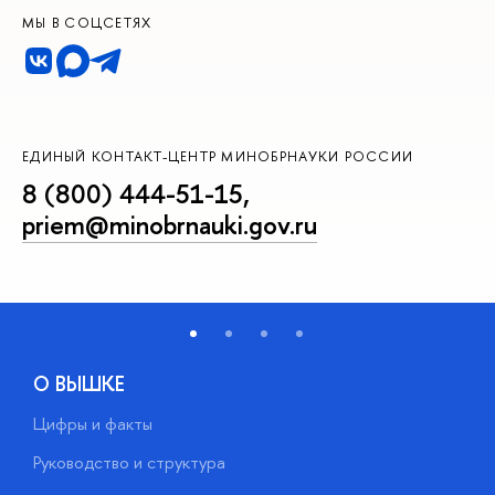
МЫ В СОЦСЕТЯХ
ЕДИНЫЙ КОНТАКТ-ЦЕНТР МИНОБРНАУКИ РОССИИ
8 (800) 444-51-15
,
priem@minobrnauki.gov.ru
О ВЫШКЕ
Цифры и факты
Л
Руководство и структура
Д