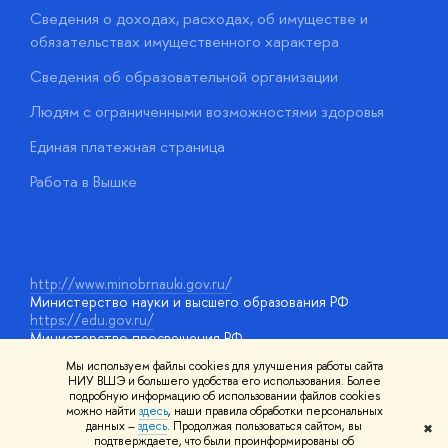
Сведения о доходах, расходах, об имуществе и
Б
обязательствах имущественного характера
О
Сведения об образовательной организации
О
Людям с ограниченными возможностями здоровья
у
Единая платежная страница
Работа в Вышке
http://www.minobrnauki.gov.ru/
Министерство науки и высшего образования РФ
https://edu.gov.ru/
Министерство просвещения РФ
https://elearning.hse.ru/mooc
Мы используем файлы cookies для улучшения работы сайта
Массовые открытые онлайн-курсы
НИУ ВШЭ и большего удобства его использования. Более
подробную информацию об использовании файлов cookies
можно найти
здесь
, наши правила обработки персональных
данных –
здесь
. Продолжая пользоваться сайтом, вы
✖
© НИУ ВШЭ 1993–2026
Адреса и контакты
Условия
подтверждаете, что были проинформированы об