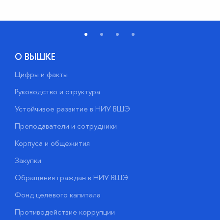
О ВЫШКЕ
Цифры и факты
Л
Руководство и структура
Д
Устойчивое развитие в НИУ ВШЭ
О
Преподаватели и сотрудники
П
Корпуса и общежития
В
Закупки
П
Обращения граждан в НИУ ВШЭ
А
Фонд целевого капитала
Д
Противодействие коррупции
Ц