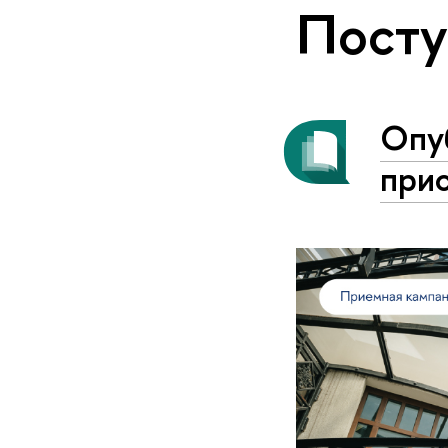
Пост
Опу
при