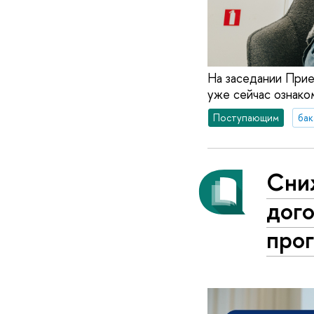
На заседании Прие
уже сейчас ознако
Поступающим
бак
Сни
дого
про