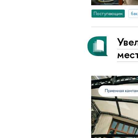
Поступающим
бак
Уве
мес