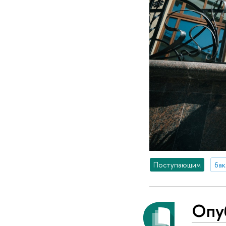
Поступающим
бак
Опу