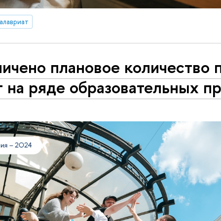
алавриат
личено плановое количество 
т на ряде образовательных п