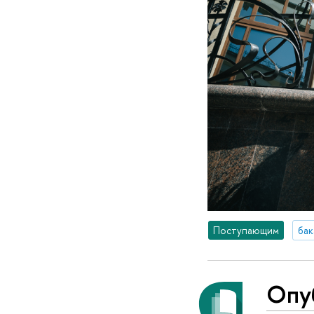
Поступающим
бак
Опу