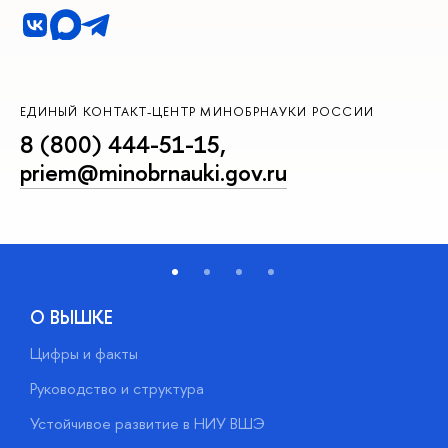
ЕДИНЫЙ КОНТАКТ-ЦЕНТР МИНОБРНАУКИ РОССИИ
8 (800) 444-51-15
,
priem@minobrnauki.gov.ru
О ВЫШКЕ
Цифры и факты
Л
Руководство и структура
Д
Устойчивое развитие в НИУ ВШЭ
О