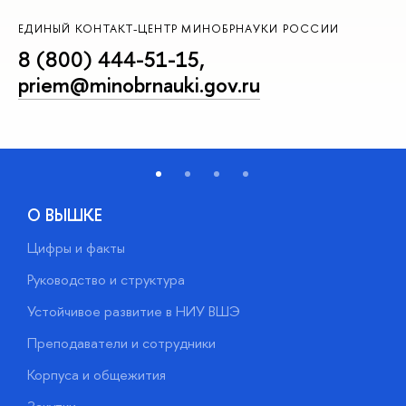
ЕДИНЫЙ КОНТАКТ-ЦЕНТР МИНОБРНАУКИ РОССИИ
8 (800) 444-51-15
,
priem@minobrnauki.gov.ru
О ВЫШКЕ
Цифры и факты
Л
Руководство и структура
Д
Устойчивое развитие в НИУ ВШЭ
О
Преподаватели и сотрудники
П
Корпуса и общежития
В