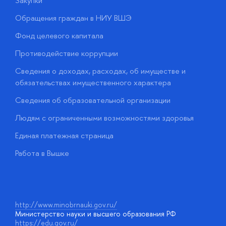
Закупки
П
Обращения граждан в НИУ ВШЭ
А
Фонд целевого капитала
Д
Противодействие коррупции
Ц
Сведения о доходах, расходах, об имуществе и
Б
обязательствах имущественного характера
О
Сведения об образовательной организации
О
Людям с ограниченными возможностями здоровья
у
Единая платежная страница
Работа в Вышке
http://www.minobrnauki.gov.ru/
Министерство науки и высшего образования РФ
https://edu.gov.ru/