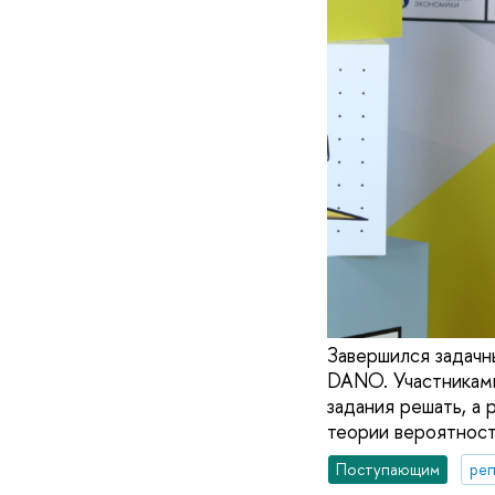
Завершился задачн
DANO. Участниками
задания решать, а 
теории вероятност
Поступающим
реп