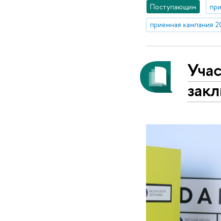
Поступающим
при
приемная кампания 2
Уча
закл