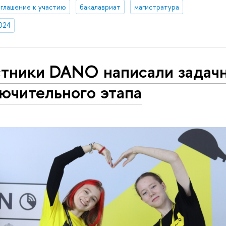
глашение к участию
бакалавриат
магистратура
024
стники DANO написали задач
ючительного этапа