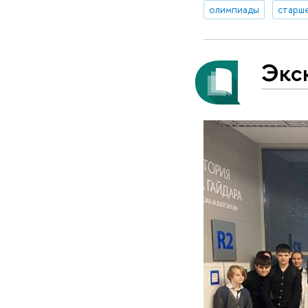
олимпиады
старш
Экс