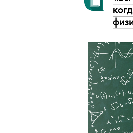
ког
физ