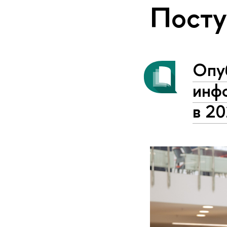
Пост
Опу
инф
в 20