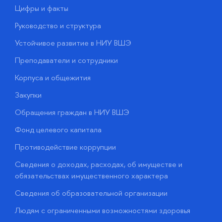
Цифры и факты
Л
Руководство и структура
Д
Устойчивое развитие в НИУ ВШЭ
О
Преподаватели и сотрудники
П
Корпуса и общежития
В
Закупки
П
Обращения граждан в НИУ ВШЭ
А
Фонд целевого капитала
Д
Противодействие коррупции
Ц
Сведения о доходах, расходах, об имуществе и
Б
обязательствах имущественного характера
О
Сведения об образовательной организации
О
Людям с ограниченными возможностями здоровья
у