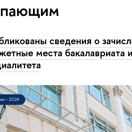
упающим
бликованы сведения о зачисл
жетные места бакалавриата 
циалитета