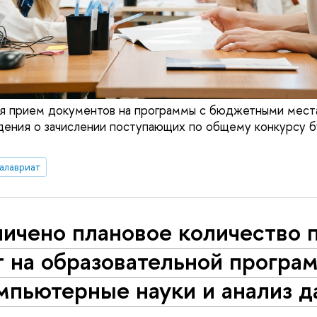
я прием документов на программы с бюджетными места
дения о зачислении поступающих по общему конкурсу б
алавриат
личено плановое количество 
т на образовательной програ
мпьютерные науки и анализ 