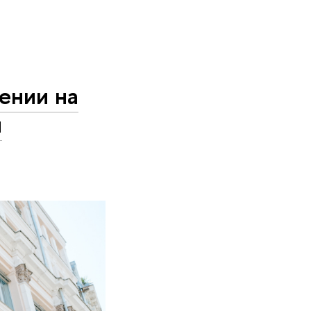
ении на
и