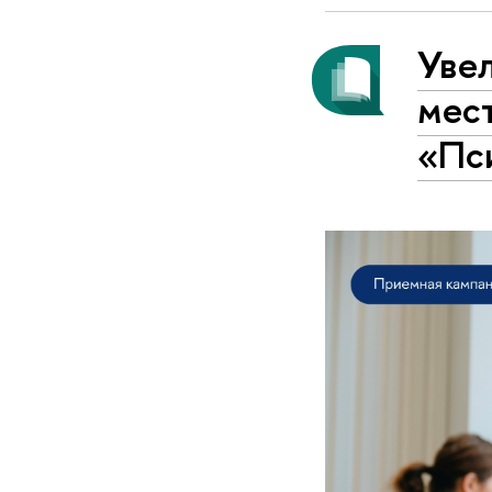
Уве
мес
«Пс