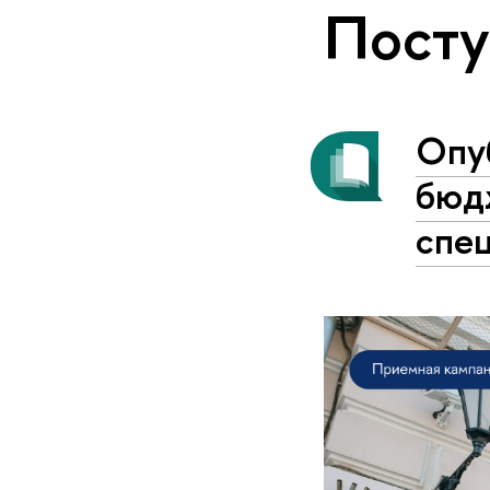
Пост
Опу
бюд
спе