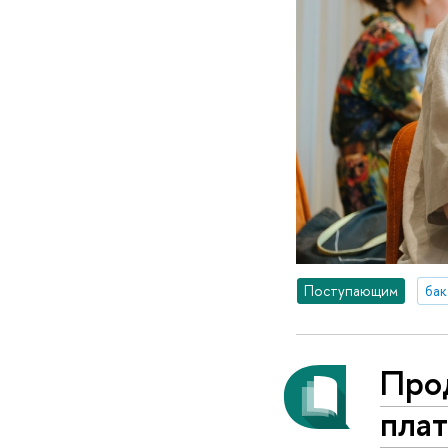
Поступающим
бак
Про
плат