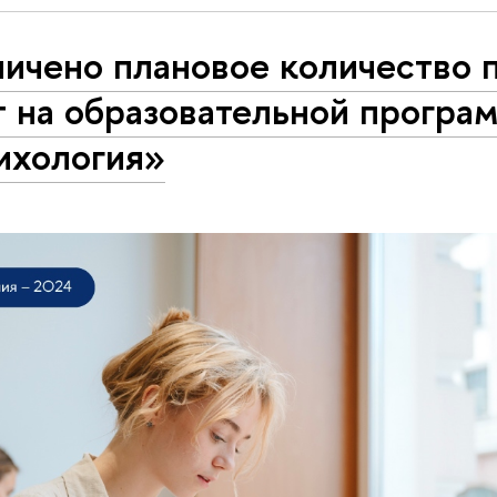
личено плановое количество 
т на образовательной програ
ихология»