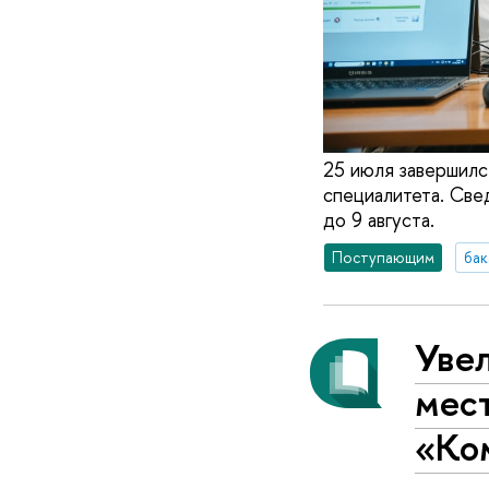
25 июля завершилс
специалитета. Све
до 9 августа.
Поступающим
бак
Уве
мес
«Ко