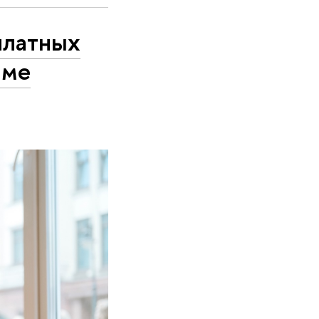
платных
мме