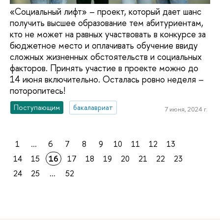
«Социальный лифт» – проект, который дает шанс
получить высшее образование тем абитуриентам,
кто не может на равных участвовать в конкурсе за
бюджетное место и оплачивать обучение ввиду
сложных жизненных обстоятельств и социальных
факторов. Принять участие в проекте можно до
14 июня включительно. Осталась ровно неделя –
поторопитесь!
Поступающим
бакалавриат
7 июня, 2024 г.
1
...
6
7
8
9
10
11
12
13
14
15
16
17
18
19
20
21
22
23
24
25
...
52