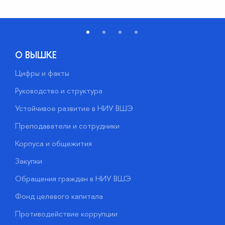
О ВЫШКЕ
Цифры и факты
Л
Руководство и структура
Д
Устойчивое развитие в НИУ ВШЭ
О
Преподаватели и сотрудники
П
Корпуса и общежития
В
Закупки
П
Обращения граждан в НИУ ВШЭ
А
Фонд целевого капитала
Д
Противодействие коррупции
Ц