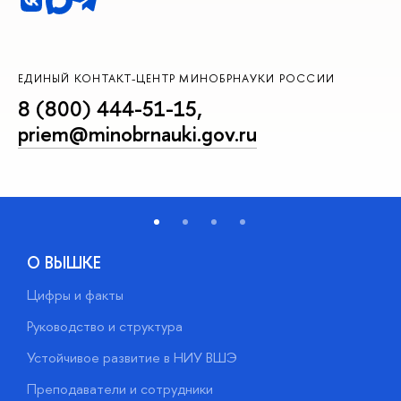
ЕДИНЫЙ КОНТАКТ-ЦЕНТР МИНОБРНАУКИ РОССИИ
8 (800) 444-51-15
,
priem@minobrnauki.gov.ru
О ВЫШКЕ
Цифры и факты
Л
Руководство и структура
Д
Устойчивое развитие в НИУ ВШЭ
О
Преподаватели и сотрудники
П