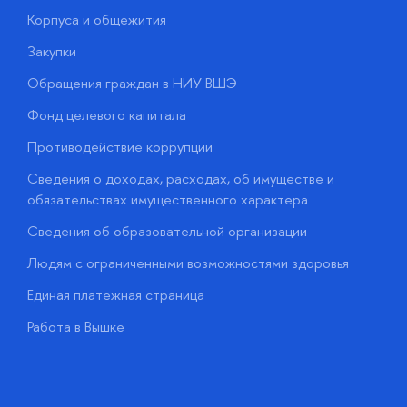
Корпуса и общежития
В
Закупки
П
Обращения граждан в НИУ ВШЭ
А
Фонд целевого капитала
Д
Противодействие коррупции
Ц
Сведения о доходах, расходах, об имуществе и
Б
обязательствах имущественного характера
О
Сведения об образовательной организации
О
Людям с ограниченными возможностями здоровья
у
Единая платежная страница
Работа в Вышке