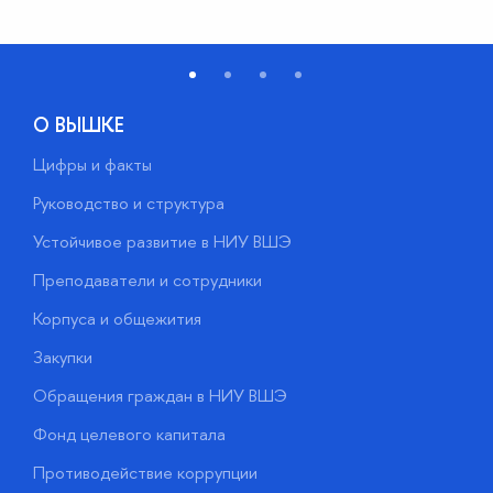
О ВЫШКЕ
Цифры и факты
Л
Руководство и структура
Д
Устойчивое развитие в НИУ ВШЭ
О
Преподаватели и сотрудники
П
Корпуса и общежития
В
Закупки
П
Обращения граждан в НИУ ВШЭ
А
Фонд целевого капитала
Д
Противодействие коррупции
Ц