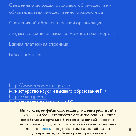
Сведения о доходах, расходах, об имуществе и
Б
обязательствах имущественного характера
О
Сведения об образовательной организации
О
Людям с ограниченными возможностями здоровья
у
Единая платежная страница
Работа в Вышке
http://www.minobrnauki.gov.ru/
Министерство науки и высшего образования РФ
https://edu.gov.ru/
Министерство просвещения РФ
https://elearning.hse.ru/mooc
Мы используем файлы cookies для улучшения работы сайта
Массовые открытые онлайн-курсы
НИУ ВШЭ и большего удобства его использования. Более
подробную информацию об использовании файлов cookies
можно найти
здесь
, наши правила обработки персональных
данных –
здесь
. Продолжая пользоваться сайтом, вы
✖
© НИУ ВШЭ 1993–2026
Адреса и контакты
Условия
подтверждаете, что были проинформированы об
использования материалов
Политика конфиденциальности
Карта