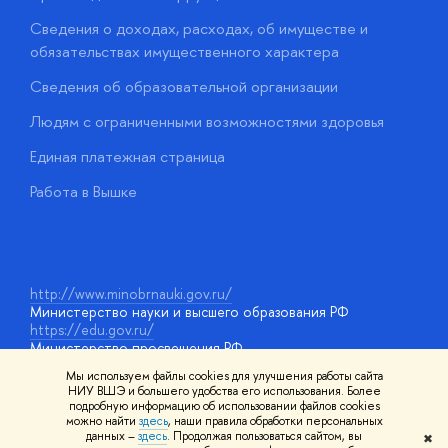
Сведения о доходах, расходах, об имуществе и
Б
обязательствах имущественного характера
О
Сведения об образовательной организации
О
Людям с ограниченными возможностями здоровья
у
Единая платежная страница
Работа в Вышке
http://www.minobrnauki.gov.ru/
Министерство науки и высшего образования РФ
https://edu.gov.ru/
Министерство просвещения РФ
https://elearning.hse.ru/mooc
Мы используем файлы cookies для улучшения работы сайта
Массовые открытые онлайн-курсы
НИУ ВШЭ и большего удобства его использования. Более
подробную информацию об использовании файлов cookies
можно найти
здесь
, наши правила обработки персональных
данных –
здесь
. Продолжая пользоваться сайтом, вы
✖
© НИУ ВШЭ 1993–2026
Адреса и контакты
Условия