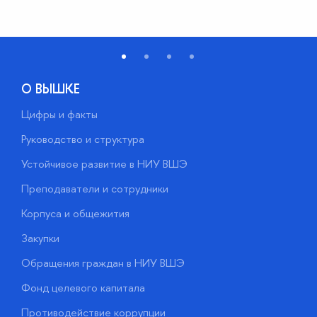
О ВЫШКЕ
Цифры и факты
Л
Руководство и структура
Д
Устойчивое развитие в НИУ ВШЭ
О
Преподаватели и сотрудники
П
Корпуса и общежития
В
Закупки
П
Обращения граждан в НИУ ВШЭ
А
Фонд целевого капитала
Д
Противодействие коррупции
Ц