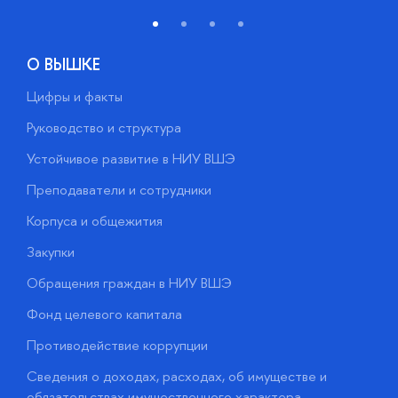
О ВЫШКЕ
Цифры и факты
Л
Руководство и структура
Д
Устойчивое развитие в НИУ ВШЭ
О
Преподаватели и сотрудники
П
Корпуса и общежития
В
Закупки
П
Обращения граждан в НИУ ВШЭ
А
Фонд целевого капитала
Д
Противодействие коррупции
Ц
Сведения о доходах, расходах, об имуществе и
Б
обязательствах имущественного характера