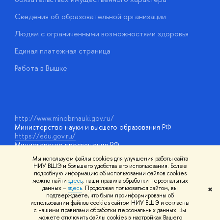
О
Сведения об образовательной организации
О
Людям с ограниченными возможностями здоровья
у
Единая платежная страница
Работа в Вышке
http://www.minobrnauki.gov.ru/
Министерство науки и высшего образования РФ
https://edu.gov.ru/
Министерство просвещения РФ
https://elearning.hse.ru/mooc
Мы используем файлы cookies для улучшения работы сайта
Массовые открытые онлайн-курсы
НИУ ВШЭ и большего удобства его использования. Более
подробную информацию об использовании файлов cookies
можно найти
здесь
, наши правила обработки персональных
данных –
здесь
. Продолжая пользоваться сайтом, вы
✖
© НИУ ВШЭ 1993–2026
Адреса и контакты
Условия
подтверждаете, что были проинформированы об
использования материалов
Политика конфиденциальности
Карта
использовании файлов cookies сайтом НИУ ВШЭ и согласны
сайта
с нашими правилами обработки персональных данных. Вы
Шрифты HSE Sans и HSE Slab разработаны в
Школе дизайна НИУ
можете отключить файлы cookies в настройках Вашего