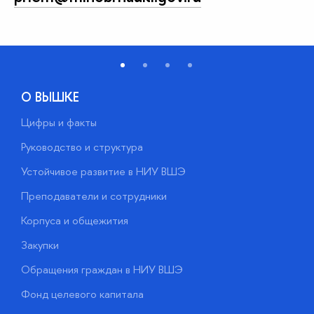
О ВЫШКЕ
Цифры и факты
Л
Руководство и структура
Д
Устойчивое развитие в НИУ ВШЭ
О
Преподаватели и сотрудники
П
Корпуса и общежития
В
Закупки
П
Обращения граждан в НИУ ВШЭ
А
Фонд целевого капитала
Д