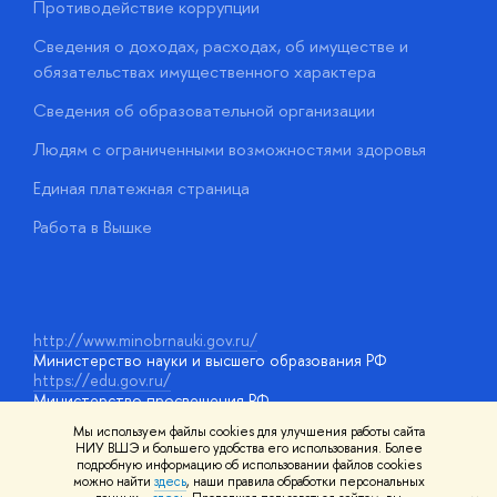
Противодействие коррупции
Ц
Сведения о доходах, расходах, об имуществе и
Б
обязательствах имущественного характера
О
Сведения об образовательной организации
О
Людям с ограниченными возможностями здоровья
у
Единая платежная страница
Работа в Вышке
http://www.minobrnauki.gov.ru/
Министерство науки и высшего образования РФ
https://edu.gov.ru/
Министерство просвещения РФ
https://elearning.hse.ru/mooc
Мы используем файлы cookies для улучшения работы сайта
Массовые открытые онлайн-курсы
НИУ ВШЭ и большего удобства его использования. Более
подробную информацию об использовании файлов cookies
можно найти
здесь
, наши правила обработки персональных