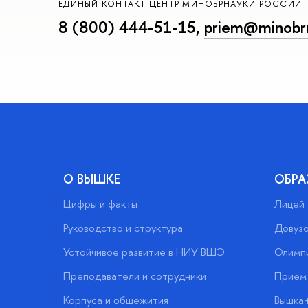
ЕДИНЫЙ КОНТАКТ-ЦЕНТР МИНОБРНАУКИ РОССИИ
8 (800) 444-51-15
,
priem@minobrn
О ВЫШКЕ
ОБРА
Цифры и факты
Лицей
Руководство и структура
Довузо
Устойчивое развитие в НИУ ВШЭ
Олимп
Преподаватели и сотрудники
Прием 
Корпуса и общежития
Вышка