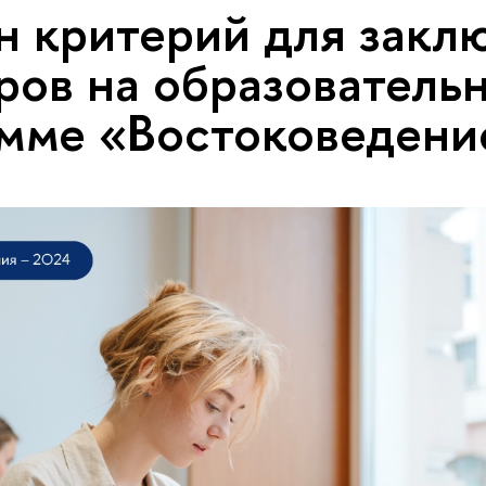
 критерий для закл
ров на образователь
мме «Востоковедени