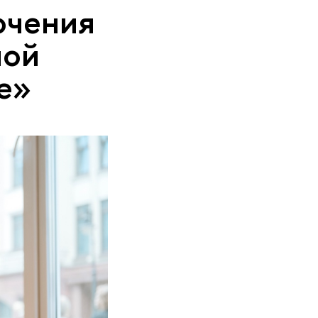
ючения
ной
е»