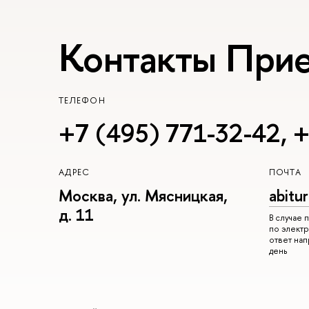
Контакты При
ТЕЛЕФОН
+7 (495) 771-32-42
,
+
АДРЕС
ПОЧТА
Москва, ул. Мясницкая,
abitu
д. 11
В случае
по электр
ответ на
день