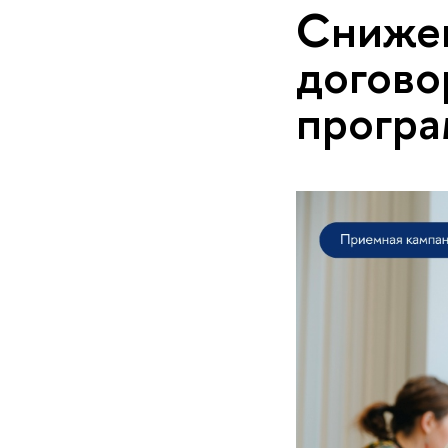
Снижен
догово
програ