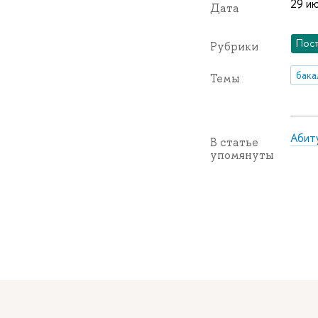
29 ию
Дата
Пос
Рубрики
бака
Темы
Абит
В статье
упомянуты