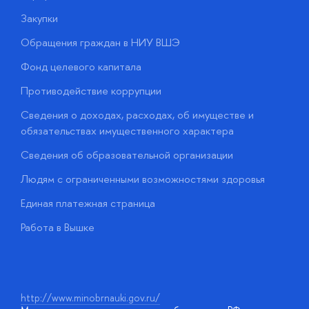
Закупки
П
Обращения граждан в НИУ ВШЭ
А
Фонд целевого капитала
Д
Противодействие коррупции
Ц
Сведения о доходах, расходах, об имуществе и
Б
обязательствах имущественного характера
О
Сведения об образовательной организации
О
Людям с ограниченными возможностями здоровья
у
Единая платежная страница
Работа в Вышке
http://www.minobrnauki.gov.ru/