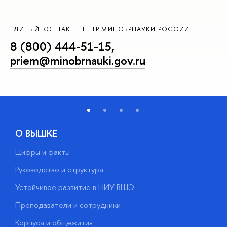
ЕДИНЫЙ КОНТАКТ-ЦЕНТР МИНОБРНАУКИ РОССИИ
8 (800) 444-51-15
,
priem@minobrnauki.gov.ru
О ВЫШКЕ
Цифры и факты
Л
Руководство и структура
Д
Устойчивое развитие в НИУ ВШЭ
О
Преподаватели и сотрудники
П
Корпуса и общежития
В