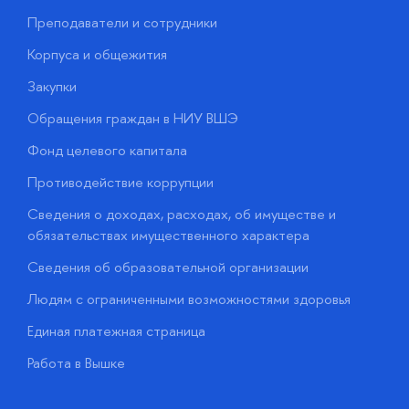
Преподаватели и сотрудники
П
Корпуса и общежития
В
Закупки
П
Обращения граждан в НИУ ВШЭ
А
Фонд целевого капитала
Д
Противодействие коррупции
Ц
Сведения о доходах, расходах, об имуществе и
Б
обязательствах имущественного характера
О
Сведения об образовательной организации
О
Людям с ограниченными возможностями здоровья
у
Единая платежная страница
Работа в Вышке