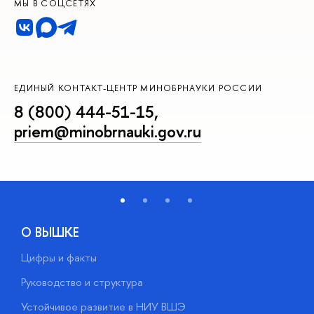
МЫ В СОЦСЕТЯХ
ЕДИНЫЙ КОНТАКТ-ЦЕНТР МИНОБРНАУКИ РОССИИ
8 (800) 444-51-15
,
priem@minobrnauki.gov.ru
О ВЫШКЕ
Цифры и факты
Л
Руководство и структура
Д
Устойчивое развитие в НИУ ВШЭ
О