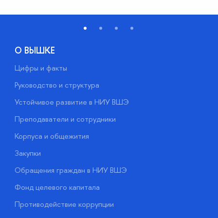
О ВЫШКЕ
Цифры и факты
Л
Руководство и структура
Д
Устойчивое развитие в НИУ ВШЭ
О
Преподаватели и сотрудники
П
Корпуса и общежития
В
Закупки
П
Обращения граждан в НИУ ВШЭ
А
Фонд целевого капитала
Д
Противодействие коррупции
Ц