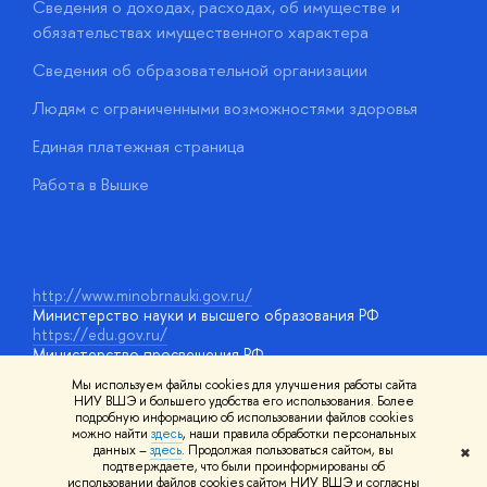
Сведения о доходах, расходах, об имуществе и
Б
обязательствах имущественного характера
О
Сведения об образовательной организации
О
Людям с ограниченными возможностями здоровья
у
Единая платежная страница
Работа в Вышке
http://www.minobrnauki.gov.ru/
Министерство науки и высшего образования РФ
https://edu.gov.ru/
Министерство просвещения РФ
https://elearning.hse.ru/mooc
Мы используем файлы cookies для улучшения работы сайта
Массовые открытые онлайн-курсы
НИУ ВШЭ и большего удобства его использования. Более
подробную информацию об использовании файлов cookies
можно найти
здесь
, наши правила обработки персональных
данных –
здесь
. Продолжая пользоваться сайтом, вы
✖
© НИУ ВШЭ 1993–2026
Адреса и контакты
Условия
подтверждаете, что были проинформированы об
использования материалов
Политика конфиденциальности
Карта
использовании файлов cookies сайтом НИУ ВШЭ и согласны