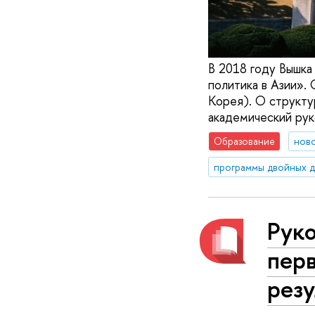
В 2018 году Вышка
политика в Азии».
Корея). О структу
академический ру
Образование
нов
программы двойных 
Рук
пер
рез