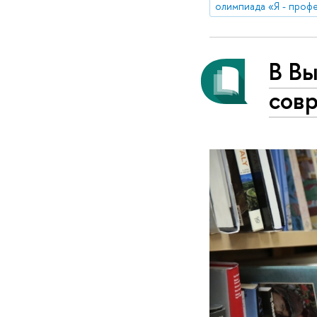
олимпиада «Я - проф
В В
сов