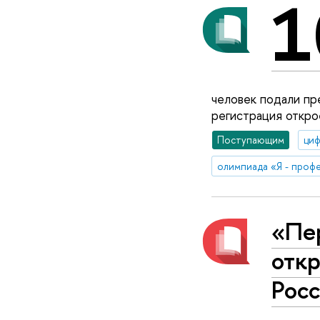
1
человек подали пр
регистрация откро
Поступающим
циф
олимпиада «Я - проф
«Пе
отк
Росс