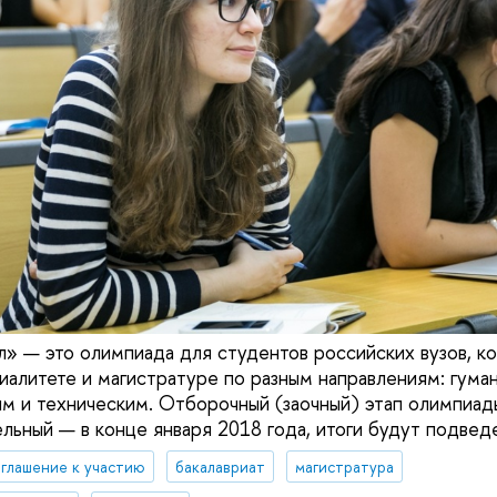
» — это олимпиада для студентов российских вузов, ко
циалитете и магистратуре по разным направлениям: гума
м и техническим. Отборочный (заочный) этап олимпиад
льный — в конце января 2018 года, итоги будут подведе
глашение к участию
бакалавриат
магистратура