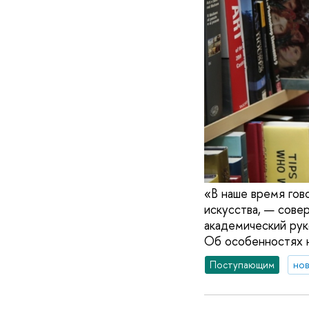
«В наше время гов
искусства, — совер
академический ру
Об особенностях н
Поступающим
но