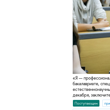
«Я — профессионал
бакалавриате, спе
естественнонаучны
декабря, заключите
Поступающим
при