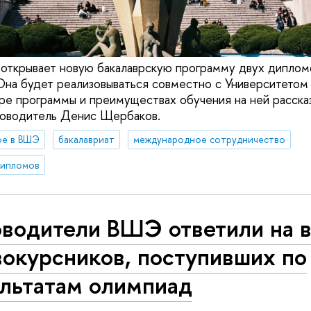
 открывает новую бакалаврскую программу двух дипло
 Она будет реализовываться совместно с Университетом
ре программы и преимуществах обучения на ней расска
ководитель Денис Щербаков.
ое в ВШЭ
бакалавриат
международное сотрудничество
дипломов
оводители ВШЭ ответили на 
вокурсников, поступивших по
ультатам олимпиад