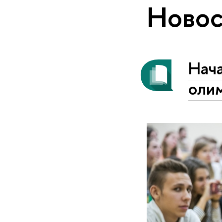
Новос
Нача
оли