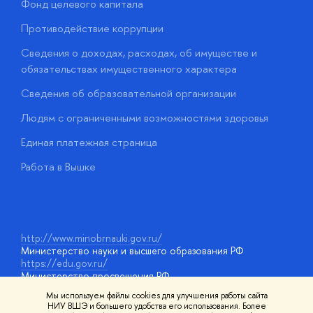
Фонд целевого капитала
Д
Противодействие коррупции
Ц
Сведения о доходах, расходах, об имуществе и
Б
обязательствах имущественного характера
О
Сведения об образовательной организации
О
Людям с ограниченными возможностями здоровья
у
Единая платежная страница
Работа в Вышке
http://www.minobrnauki.gov.ru/
Министерство науки и высшего образования РФ
https://edu.gov.ru/
Министерство просвещения РФ
https://elearning.hse.ru/mooc
Мы используем файлы cookies для улучшения работы сайта
Массовые открытые онлайн-курсы
НИУ ВШЭ и большего удобства его использования. Более