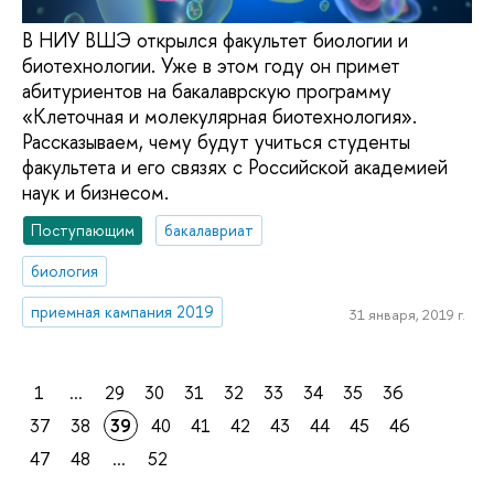
В НИУ ВШЭ открылся факультет биологии и
биотехнологии. Уже в этом году он примет
абитуриентов на бакалаврскую программу
«Клеточная и молекулярная биотехнология».
Рассказываем, чему будут учиться студенты
факультета и его связях с Российской академией
наук и бизнесом.
Поступающим
бакалавриат
биология
приемная кампания 2019
31 января, 2019 г.
1
...
29
30
31
32
33
34
35
36
37
38
39
40
41
42
43
44
45
46
47
48
...
52