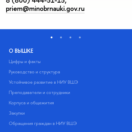
8 (800) 444-51-15
,
priem@minobrnauki.gov.ru
О ВЫШКЕ
Цифры и факты
Л
Руководство и структура
Д
Устойчивое развитие в НИУ ВШЭ
О
Преподаватели и сотрудники
П
Корпуса и общежития
В
Закупки
П
Обращения граждан в НИУ ВШЭ
А