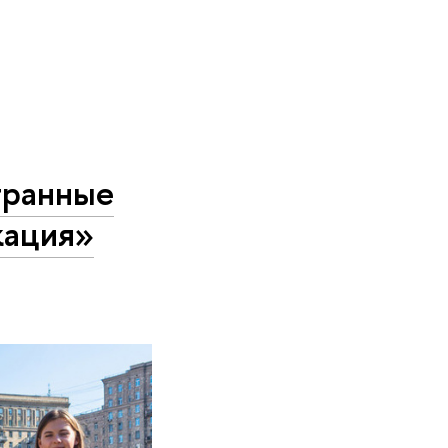
транные
кация»