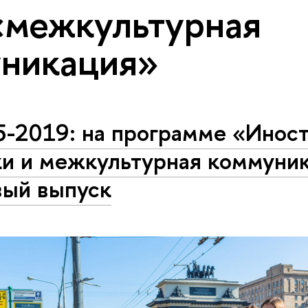
«межкультурная
никация»
5-2019: на программе «Инос
ки и межкультурная коммуни
вый выпуск