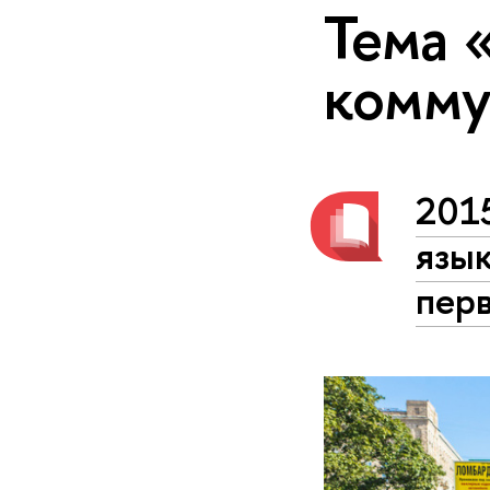
Тема 
комму
201
язы
пер