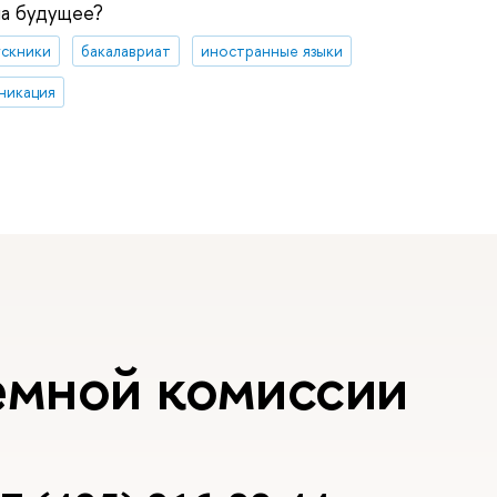
на будущее?
ускники
бакалавриат
иностранные языки
никация
емной комиссии