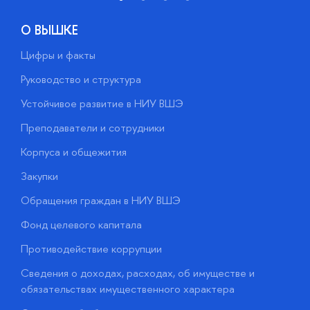
О ВЫШКЕ
Цифры и факты
Л
Руководство и структура
Д
Устойчивое развитие в НИУ ВШЭ
О
Преподаватели и сотрудники
П
Корпуса и общежития
В
Закупки
П
Обращения граждан в НИУ ВШЭ
А
Фонд целевого капитала
Д
Противодействие коррупции
Ц
Сведения о доходах, расходах, об имуществе и
Б
обязательствах имущественного характера
О