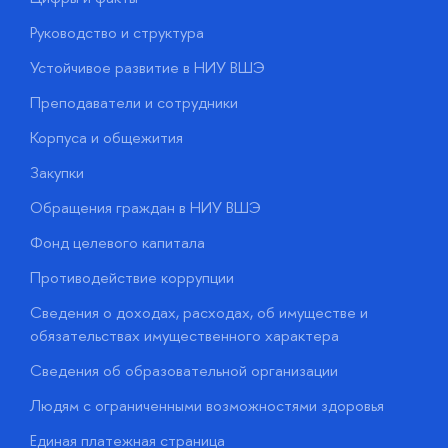
Руководство и структура
Д
Устойчивое развитие в НИУ ВШЭ
О
Преподаватели и сотрудники
П
Корпуса и общежития
В
Закупки
П
Обращения граждан в НИУ ВШЭ
А
Фонд целевого капитала
Д
Противодействие коррупции
Ц
Сведения о доходах, расходах, об имуществе и
Б
обязательствах имущественного характера
О
Сведения об образовательной организации
О
Людям с ограниченными возможностями здоровья
у
Единая платежная страница