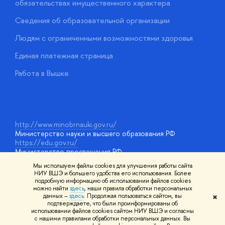
обязательствах имущественного характера
О
Сведения об образовательной организации
О
Людям с ограниченными возможностями здоровья
у
Единая платежная страница
Работа в Вышке
http://www.minobrnauki.gov.ru/
Министерство науки и высшего образования РФ
https://edu.gov.ru/
Министерство просвещения РФ
https://elearning.hse.ru/mooc
Мы используем файлы cookies для улучшения работы сайта
Массовые открытые онлайн-курсы
НИУ ВШЭ и большего удобства его использования. Более
подробную информацию об использовании файлов cookies
можно найти
здесь
, наши правила обработки персональных
данных –
здесь
. Продолжая пользоваться сайтом, вы
✖
© НИУ ВШЭ 1993–2026
Адреса и контакты
Условия
подтверждаете, что были проинформированы об
использования материалов
Политика конфиденциальности
Карта
использовании файлов cookies сайтом НИУ ВШЭ и согласны
сайта
с нашими правилами обработки персональных данных. Вы
Шрифты HSE Sans и HSE Slab разработаны в
Школе дизайна НИУ