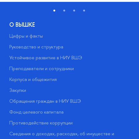
О ВЫШКЕ
Цифры и факты
Л
Руководство и структура
Д
Устойчивое развитие в НИУ ВШЭ
О
Преподаватели и сотрудники
П
Корпуса и общежития
В
Закупки
П
Обращения граждан в НИУ ВШЭ
А
Фонд целевого капитала
Д
Противодействие коррупции
Ц
Сведения о доходах, расходах, об имуществе и
Б