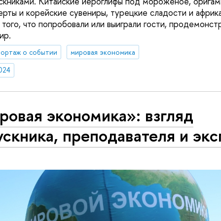
скниками. Китайские иероглифы под мороженое, оригам
ерты и корейские сувениры, турецкие сладости и африк
 того, что попробовали или выиграли гости, продемонст
ир.
ортаж о событии
мировая экономика
024
ровая экономика»: взгляд
скника, преподавателя и экс