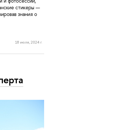
и и фотосессии,
анские стикеры —
рировав знания о
18 июля, 2024 г.
перта