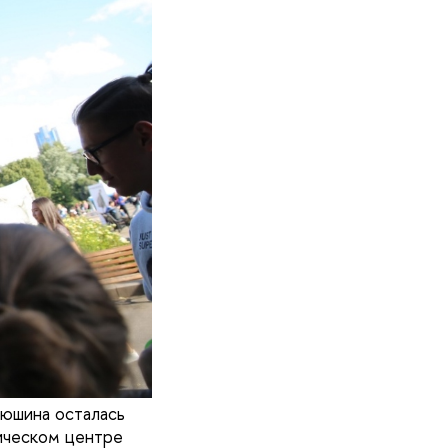
люшина осталась
тическом центре