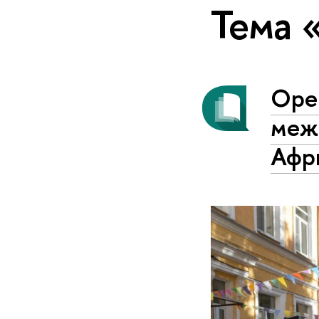
Тема 
Ope
меж
Афри