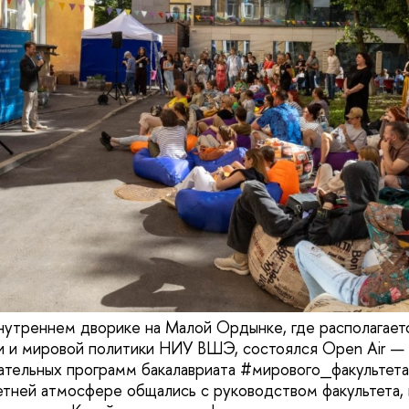
внутреннем дворике на Малой Ордынке, где располагает
и и мировой политики НИУ ВШЭ, состоялся Open Air —
ательных программ бакалавриата #мирового_факультета. 
етней атмосфере общались с руководством факультета,