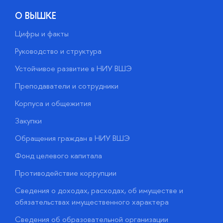
О ВЫШКЕ
Цифры и факты
Л
Руководство и структура
Д
Устойчивое развитие в НИУ ВШЭ
О
Преподаватели и сотрудники
П
Корпуса и общежития
В
Закупки
П
Обращения граждан в НИУ ВШЭ
А
Фонд целевого капитала
Д
Противодействие коррупции
Ц
Сведения о доходах, расходах, об имуществе и
Б
обязательствах имущественного характера
О
Сведения об образовательной организации