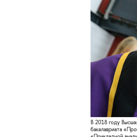
В 2018 году Высша
бакалавриата «Пр
«Прикладной анали