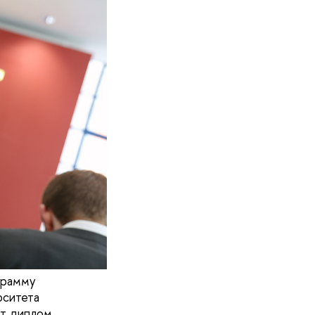
грамму
рситета
ат диплом