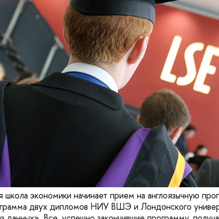
я школа экономики начинает прием на англоязычную про
ограмма двух дипломов НИУ ВШЭ и Лондонского униве
з данных». Все, успешно закончившие программу, получ