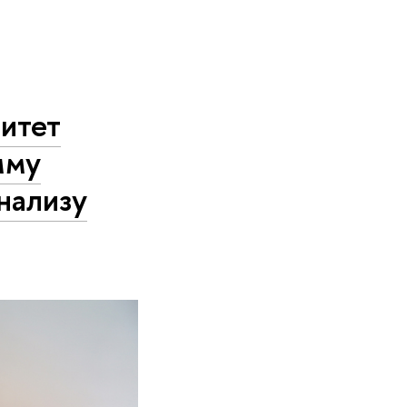
итет
мму
нализу