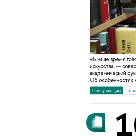
«В наше время гов
искусства, — совер
академический ру
Об особенностях н
Поступающим
но
1