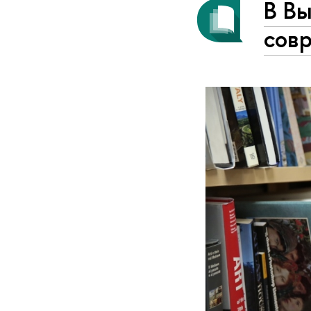
В В
сов