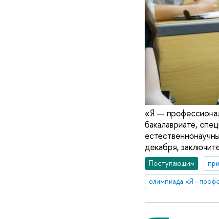
«Я — профессионал
бакалавриате, спе
естественнонаучны
декабря, заключите
Поступающим
при
олимпиада «Я - проф