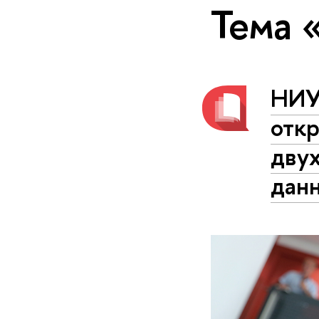
Тема 
НИУ
отк
дву
дан