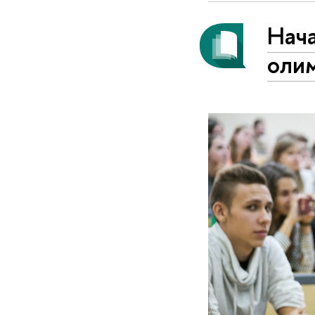
Нача
оли