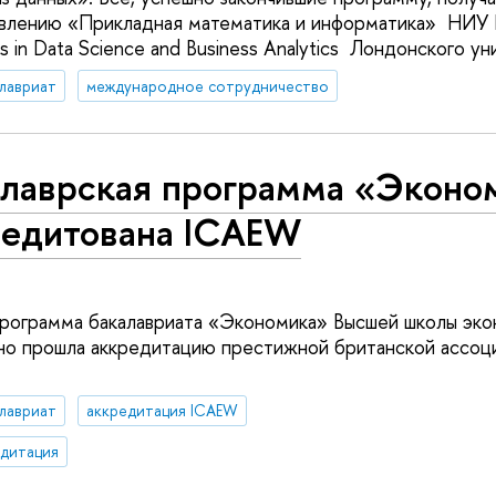
равлению «Прикладная математика и информатика» НИ
es in Data Science and Business Analytics Лондонского ун
лавриат
международное сотрудничество
алаврская программа «Эконо
редитована ICAEW
рограмма бакалавриата «Экономика» Высшей школы эко
но прошла аккредитацию престижной британской ассоц
лавриат
аккредитация ICAEW
дитация