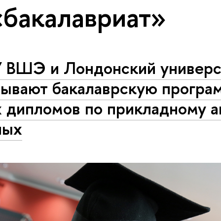
«бакалавриат»
 ВШЭ и Лондонский универс
рывают бакалаврскую програ
х дипломов по прикладному а
ных