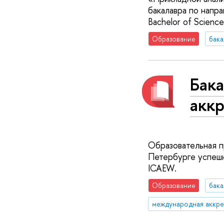
бакалавра по нап
Bachelor of Scienc
Образование
бака
Бак
акк
Образовательная п
Петербурге успеш
ICAEW.
Образование
бака
международная аккре