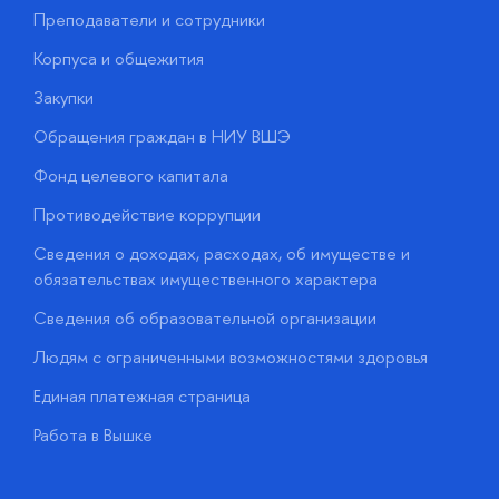
Преподаватели и сотрудники
П
Корпуса и общежития
В
Закупки
П
Обращения граждан в НИУ ВШЭ
А
Фонд целевого капитала
Д
Противодействие коррупции
Ц
Сведения о доходах, расходах, об имуществе и
Б
обязательствах имущественного характера
О
Сведения об образовательной организации
О
Людям с ограниченными возможностями здоровья
у
Единая платежная страница
Работа в Вышке