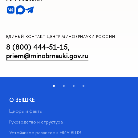
ЕДИНЫЙ КОНТАКТ-ЦЕНТР МИНОБРНАУКИ РОССИИ
8 (800) 444-51-15
,
priem@minobrnauki.gov.ru
О ВЫШКЕ
Цифры и факты
Л
Руководство и структура
Д
Устойчивое развитие в НИУ ВШЭ
О