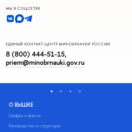
МЫ В СОЦСЕТЯХ
ЕДИНЫЙ КОНТАКТ-ЦЕНТР МИНОБРНАУКИ РОССИИ
8 (800) 444-51-15
,
priem@minobrnauki.gov.ru
О ВЫШКЕ
Цифры и факты
Л
Руководство и структура
Д