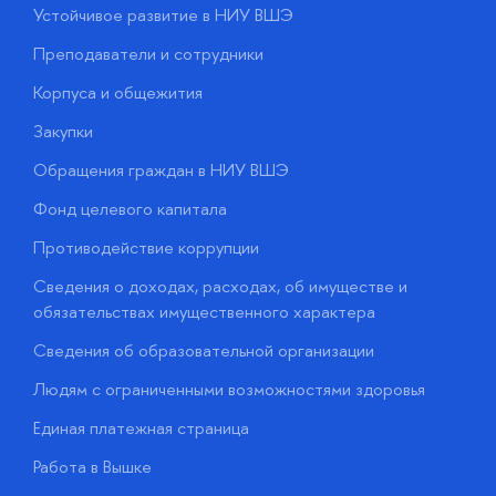
Устойчивое развитие в НИУ ВШЭ
О
Преподаватели и сотрудники
П
Корпуса и общежития
В
Закупки
П
Обращения граждан в НИУ ВШЭ
А
Фонд целевого капитала
Д
Противодействие коррупции
Ц
Сведения о доходах, расходах, об имуществе и
Б
обязательствах имущественного характера
О
Сведения об образовательной организации
О
Людям с ограниченными возможностями здоровья
у
Единая платежная страница
Работа в Вышке