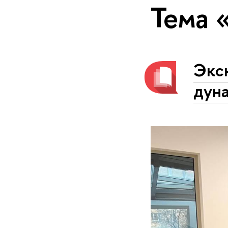
Тема 
Экс
ду­н