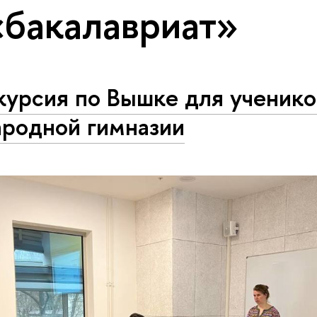
«бакалавриат»
курсия по Вышке для ученик
а­род­ной гимназии