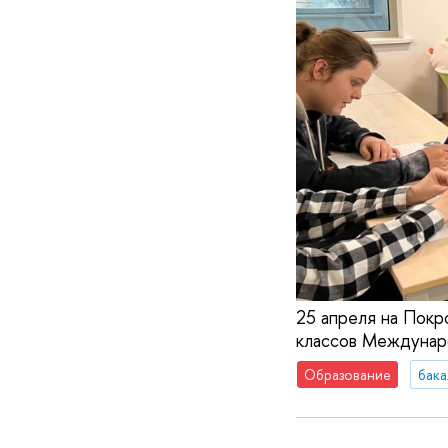
25 апреля на Покр
классов Междунаро
Образование
бака