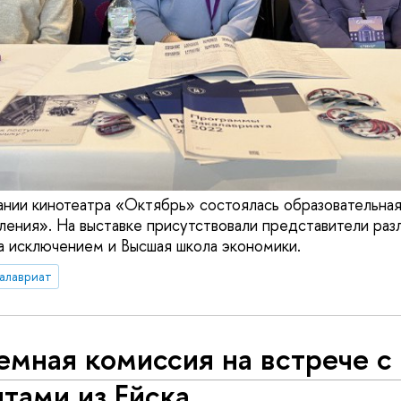
ании кинотеатра «Октябрь» состоялась образовательная
ления». На выставке присутствовали представители раз
ла исключением и Высшая школа экономики.
алавриат
мная комиссия на встрече с а
н­та­ми из Ейска