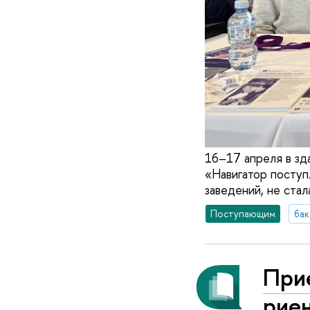
16–17 апреля в зд
«Навигатор поступ
заведений, не ста
Поступающим
бак
Прие
ри­е