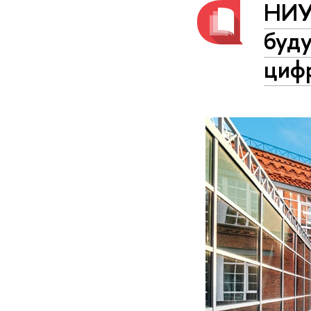
НИУ
буду
циф