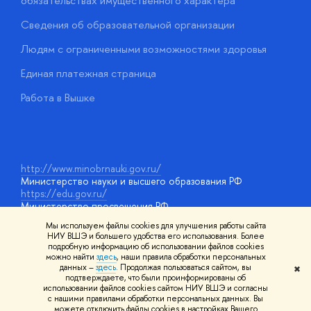
обязательствах имущественного характера
О
Сведения об образовательной организации
О
Людям с ограниченными возможностями здоровья
у
Единая платежная страница
Работа в Вышке
http://www.minobrnauki.gov.ru/
Министерство науки и высшего образования РФ
https://edu.gov.ru/
Министерство просвещения РФ
https://elearning.hse.ru/mooc
Мы используем файлы cookies для улучшения работы сайта
Массовые открытые онлайн-курсы
НИУ ВШЭ и большего удобства его использования. Более
подробную информацию об использовании файлов cookies
можно найти
здесь
, наши правила обработки персональных
данных –
здесь
. Продолжая пользоваться сайтом, вы
✖
© НИУ ВШЭ 1993–2026
Адреса и контакты
Условия
подтверждаете, что были проинформированы об
использования материалов
Политика конфиденциальности
Карта
использовании файлов cookies сайтом НИУ ВШЭ и согласны
сайта
с нашими правилами обработки персональных данных. Вы
Шрифты HSE Sans и HSE Slab разработаны в
Школе дизайна НИУ
можете отключить файлы cookies в настройках Вашего