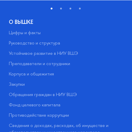
О ВЫШКЕ
Цифры и факты
Л
Руководство и структура
Д
Устойчивое развитие в НИУ ВШЭ
О
Преподаватели и сотрудники
П
Корпуса и общежития
В
Закупки
П
Обращения граждан в НИУ ВШЭ
А
Фонд целевого капитала
Д
Противодействие коррупции
Ц
Сведения о доходах, расходах, об имуществе и
Б