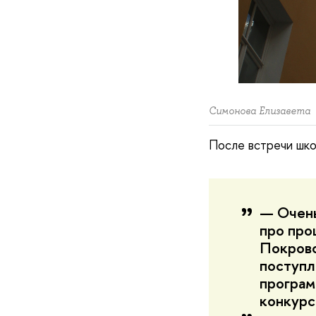
Симонова Елизавета
После встречи шко
— Очень
про про
Покровс
поступл
програм
конкурс