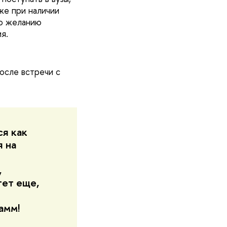
же при наличии
по желанию
я.
осле встречи с
я как
 на
,
тет еще,
амм!