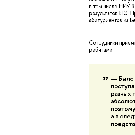
в том числе НИУ В
результатов ЕГЭ. 
абитуриентов из Б
Сотрудники приемн
ребятами:
— Было 
поступл
разных 
абсолют
поэтому
а в сле
предста