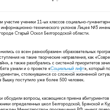
ли участие ученики 11-ых классов социально-гуманитарн
 информационно-технического уклонов Лицея №3 имени 
городе Старый Оскол Белгородской области.
мились со всем разнообразием образовательных прогр
тупления на такие творческие направления, как «Совр
айн», а также разобрались с системой приоритетов зачи
бята узнали и о проекте «
Социальный лифт
», который п
туриентам, столкнувшимся со сложной жизненной ситуац
 Вышку поступило уже более 500 человек.
и обсудили вопросы, касающиеся приема абитуриентов
ускники определенных школ Белгородской, Брянской и Ку
вержден Министерством просвещения РФ, имеют право п