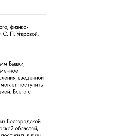
ого, физико-
С. П. Угаровой,
амм Вышки,
еменное
сления, введенной
омогает поступить
ией. Всего с
 из Белгородской
рской областей,
оступать в вузы,