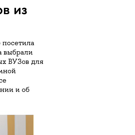
в из
е посетила
а выбрали
ых ВУЗов для
мной
се
нии и об