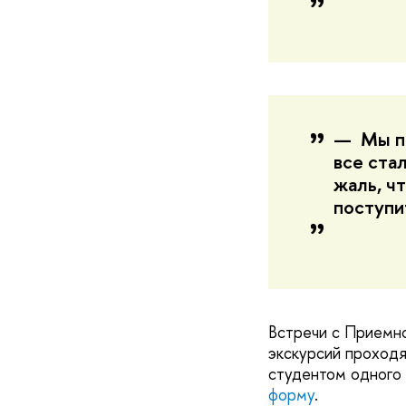
— Мы по
все ста
жаль, ч
поступи
Встречи с Приемно
экскурсий проходя
студентом одного 
форму
.