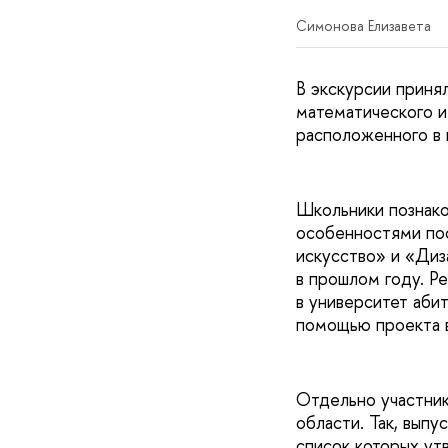
Симонова Елизавета
В экскурсии приня
математического и
расположенного в 
Школьники познако
особенностями пос
искусство» и «Диз
в прошлом году. Ре
в университет аби
помощью проекта в
Отдельно участник
области. Так, вып
список которых ут