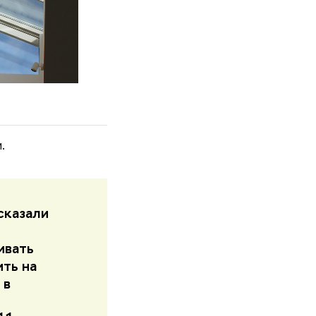
.
сказали
ивать
ть на
 в