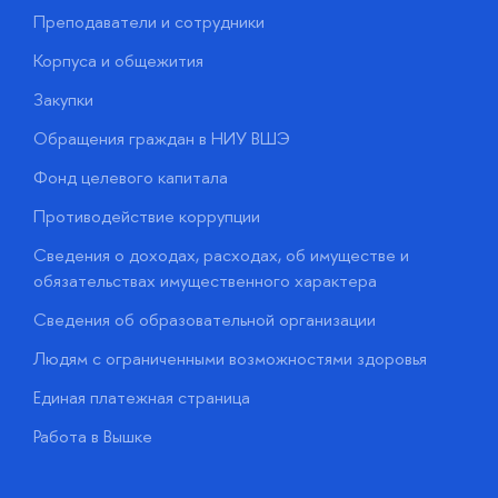
Преподаватели и сотрудники
П
Корпуса и общежития
В
Закупки
П
Обращения граждан в НИУ ВШЭ
А
Фонд целевого капитала
Д
Противодействие коррупции
Ц
Сведения о доходах, расходах, об имуществе и
Б
обязательствах имущественного характера
О
Сведения об образовательной организации
О
Людям с ограниченными возможностями здоровья
у
Единая платежная страница
Работа в Вышке