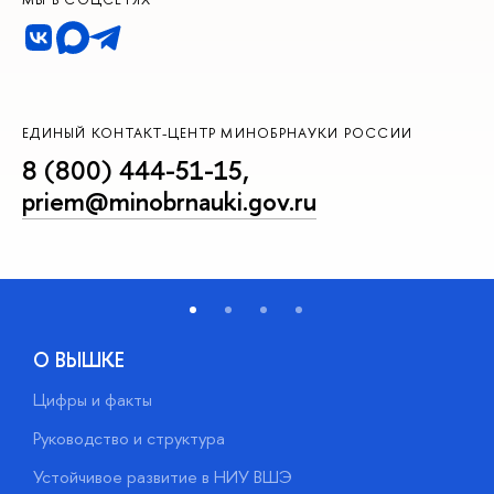
ЕДИНЫЙ КОНТАКТ-ЦЕНТР МИНОБРНАУКИ РОССИИ
8 (800) 444-51-15
,
priem@minobrnauki.gov.ru
О ВЫШКЕ
Цифры и факты
Л
Руководство и структура
Д
Устойчивое развитие в НИУ ВШЭ
О