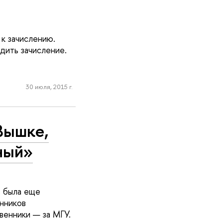
к зачислению.
дить зачисление.
30 июля, 2015 г.
Вышке,
ный»
ь была еще
нников
венники — за МГУ.