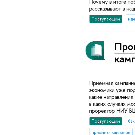
Почему в итоге по
рассказывают в на
Поступающим
иде
Про
кам
Приемная кампания
экономики уже пода
какие направления
в каких случаях м
проректор НИУ ВШ
Поступающим
бак
приемная кампания