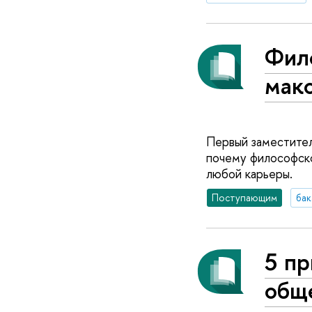
Фил
мак
Первый заместител
почему философско
любой карьеры.
Поступающим
бак
5 пр
общ