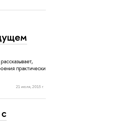
удущем
рассказывает,
роения практически
21 июля, 2015 г.
 с