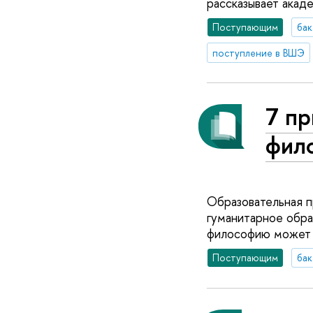
рассказывает акад
Поступающим
бак
поступление в ВШЭ
7 пр
фил
Образовательная п
гуманитарное обра
философию может б
Поступающим
бак