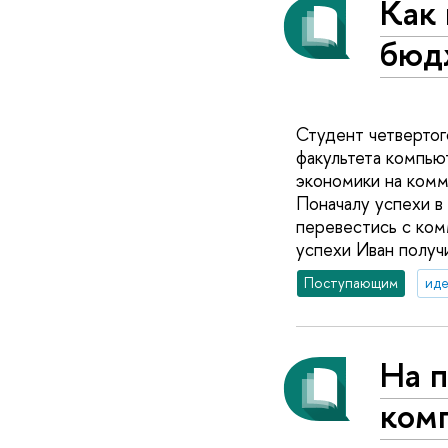
Как 
бюд
Студент четверто
факультета компью
экономики на комм
Поначалу успехи в
перевестись с ком
успехи Иван получ
Поступающим
иде
На 
комп