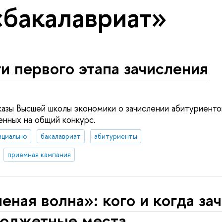
«бакалавриат»
и первого этапа зачисления
азы Высшей школы экономики о зачислении абитуриентов
енных на общий конкурс.
ициально
бакалавриат
абитуриенты
приемная кампания
еная волна»: кого и когда за
бюджетные места