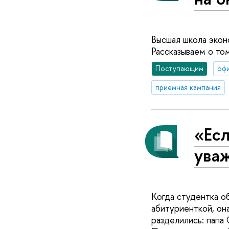
Высшая школа экон
Рассказываем о том
Поступающим
оф
приемная кампания
«Есл
ува
Когда студентка о
абитуриенткой, он
разделились: папа