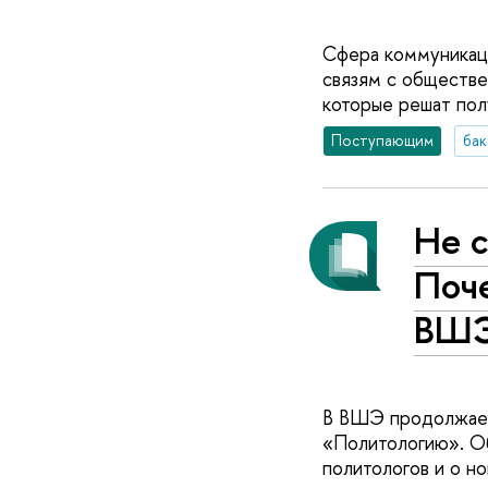
Сфера коммуникаци
связям с обществе
которые решат пол
Поступающим
бак
Не с
Поч
ВШ
В ВШЭ продолжаетс
«Политологию». Об
политологов и о но