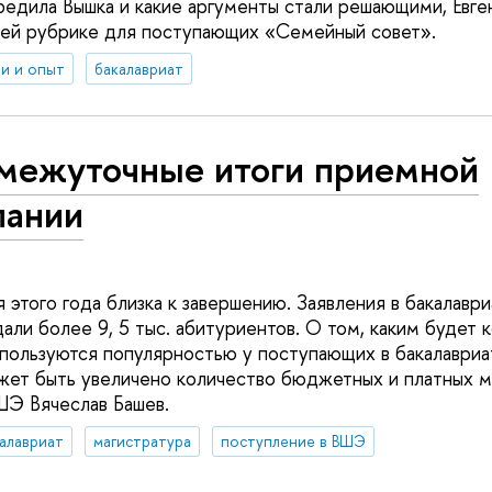
бедила Вышка и какие аргументы стали решающими, Евген
шей рубрике для поступающих «Семейный совет».
и и опыт
бакалавриат
межуточные итоги приемной
пании
 этого года близка к завершению. Заявления в бакалавр
ли более 9, 5 тыс. абитуриентов. О том, каким будет к
 пользуются популярностью у поступающих в бакалавриа
ожет быть увеличено количество бюджетных и платных м
Э Вячеслав Башев.
алавриат
магистратура
поступление в ВШЭ