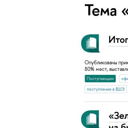
Тема 
Итог
Опубликованы прик
80% мест, выставл
Поступающим
оф
поступление в ВШЭ
«Зел
на 