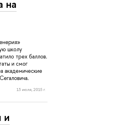
а на
женерия»
шую школу
атило трех баллов.
таты и смог
за академические
Сегаловича.
13 июля, 2015 г.
 и