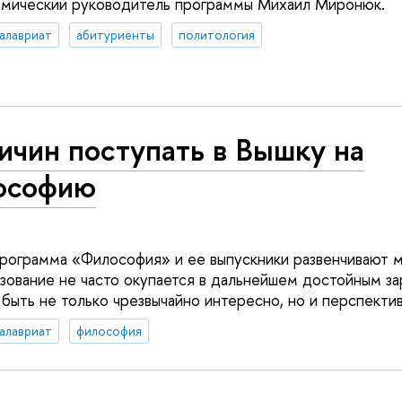
емический руководитель программы Михаил Миронюк.
алавриат
абитуриенты
политология
ичин поступать в Вышку на
ософию
рограмма «Философия» и ее выпускники развенчивают м
зование не часто окупается в дальнейшем достойным за
ыть не только чрезвычайно интересно, но и перспектив
алавриат
философия