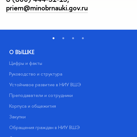
priem@minobrnauki.gov.ru
О ВЫШКЕ
Цифры и факты
Л
Руководство и структура
Д
Устойчивое развитие в НИУ ВШЭ
О
Преподаватели и сотрудники
П
Корпуса и общежития
В
Закупки
П
Обращения граждан в НИУ ВШЭ
А