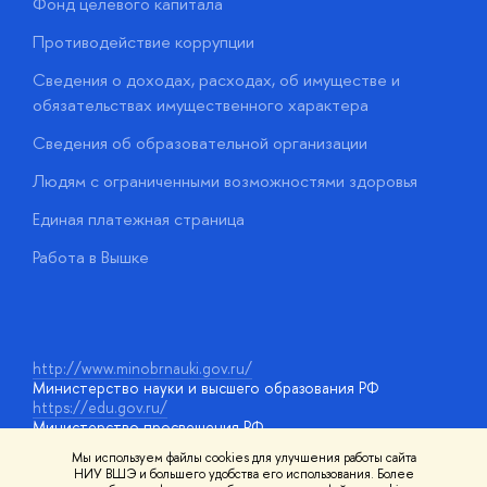
Фонд целевого капитала
Д
Противодействие коррупции
Ц
Сведения о доходах, расходах, об имуществе и
Б
обязательствах имущественного характера
О
Сведения об образовательной организации
О
Людям с ограниченными возможностями здоровья
у
Единая платежная страница
Работа в Вышке
http://www.minobrnauki.gov.ru/
Министерство науки и высшего образования РФ
https://edu.gov.ru/
Министерство просвещения РФ
https://elearning.hse.ru/mooc
Мы используем файлы cookies для улучшения работы сайта
Массовые открытые онлайн-курсы
НИУ ВШЭ и большего удобства его использования. Более