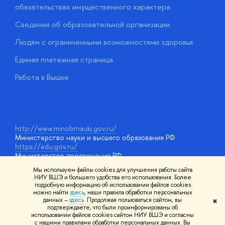
обязательствах имущественного характера
О
Сведения об образовательной организации
О
Людям с ограниченными возможностями здоровья
у
Единая платежная страница
Работа в Вышке
http://www.minobrnauki.gov.ru/
Министерство науки и высшего образования РФ
https://edu.gov.ru/
Министерство просвещения РФ
https://elearning.hse.ru/mooc
Мы используем файлы cookies для улучшения работы сайта
Массовые открытые онлайн-курсы
НИУ ВШЭ и большего удобства его использования. Более
подробную информацию об использовании файлов cookies
можно найти
здесь
, наши правила обработки персональных
данных –
здесь
. Продолжая пользоваться сайтом, вы
✖
© НИУ ВШЭ 1993–2026
Адреса и контакты
Условия
подтверждаете, что были проинформированы об
использования материалов
Политика конфиденциальности
Карта
использовании файлов cookies сайтом НИУ ВШЭ и согласны
сайта
с нашими правилами обработки персональных данных. Вы