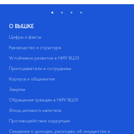
О ВЫШКЕ
Цифры и факты
Л
Руководство и структура
Д
Устойчивое развитие в НИУ ВШЭ
О
Преподаватели и сотрудники
П
Корпуса и общежития
В
Закупки
П
Обращения граждан в НИУ ВШЭ
А
Фонд целевого капитала
Д
Противодействие коррупции
Ц
Сведения о доходах, расходах, об имуществе и
Б