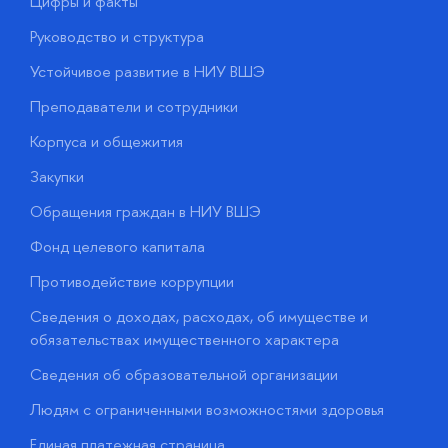
Цифры и факты
Л
Руководство и структура
Д
Устойчивое развитие в НИУ ВШЭ
О
Преподаватели и сотрудники
П
Корпуса и общежития
В
Закупки
П
Обращения граждан в НИУ ВШЭ
А
Фонд целевого капитала
Д
Противодействие коррупции
Ц
Сведения о доходах, расходах, об имуществе и
Б
обязательствах имущественного характера
О
Сведения об образовательной организации
О
Людям с ограниченными возможностями здоровья
у
Единая платежная страница