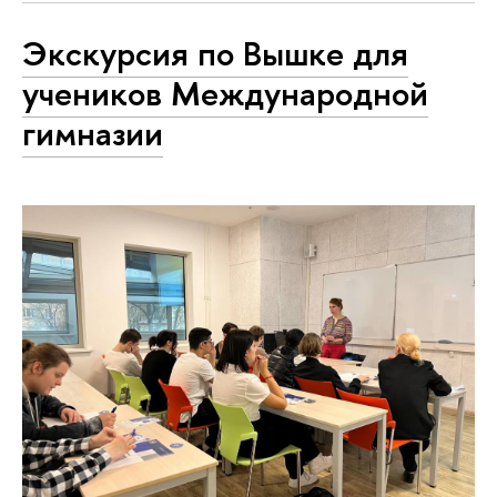
Экскурсия по Вышке для
учеников Меж­ду­на­род­ной
гимназии