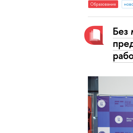
Образование
нов
Без 
пред
раб