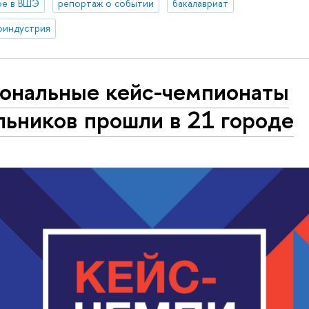
ое в ВШЭ
репортаж о событии
бакалавриат
оиндустрия
иональные кейс-чемпионаты
льников прошли в 21 городе