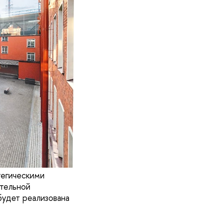
тегическими
ательной
будет реализована