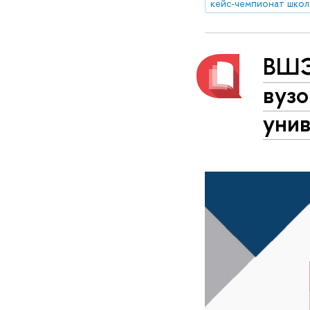
ВШЭ
вузо
уни