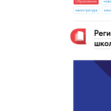
Образование
нов
магистратура
кин
Рег
шко