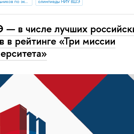
кейс-чемпионат школьников по экономике и предпринимательству
олимпиады НИУ ВШЭ
 — в числе лучших российск
в в рейтинге «Три миссии
верситета»