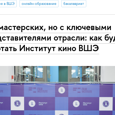
ое в ВШЭ
онлайн-образование
бакалавриат
мастерских, но с ключевыми
ставителями отрасли: как бу
отать Институт кино ВШЭ