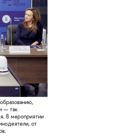
ообразованию,
и — так
я. В мероприятии
инодеятели, от
ов.