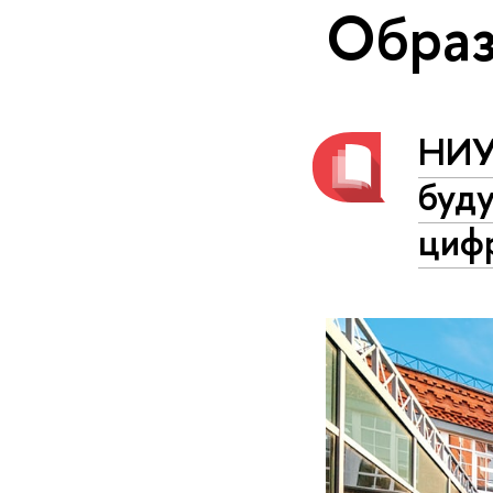
Образ
НИУ
буду
циф