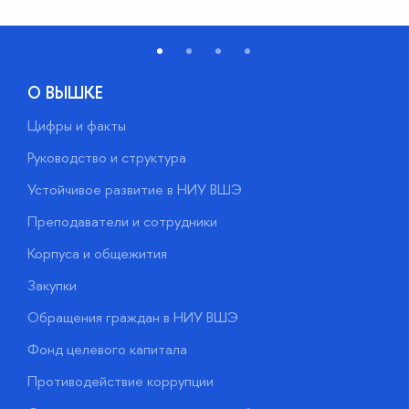
О ВЫШКЕ
Цифры и факты
Л
Руководство и структура
Д
Устойчивое развитие в НИУ ВШЭ
О
Преподаватели и сотрудники
П
Корпуса и общежития
В
Закупки
П
Обращения граждан в НИУ ВШЭ
А
Фонд целевого капитала
Д
Противодействие коррупции
Ц