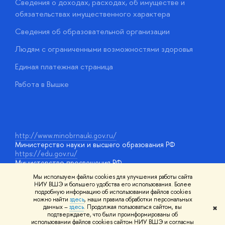
Сведения о доходах, расходах, об имуществе и
Б
обязательствах имущественного характера
О
Сведения об образовательной организации
О
Людям с ограниченными возможностями здоровья
у
Единая платежная страница
Работа в Вышке
http://www.minobrnauki.gov.ru/
Министерство науки и высшего образования РФ
https://edu.gov.ru/
Министерство просвещения РФ
https://elearning.hse.ru/mooc
Мы используем файлы cookies для улучшения работы сайта
Массовые открытые онлайн-курсы
НИУ ВШЭ и большего удобства его использования. Более
подробную информацию об использовании файлов cookies
можно найти
здесь
, наши правила обработки персональных
данных –
здесь
. Продолжая пользоваться сайтом, вы
✖
© НИУ ВШЭ 1993–2026
Адреса и контакты
Условия
подтверждаете, что были проинформированы об
использования материалов
Политика конфиденциальности
Карта
использовании файлов cookies сайтом НИУ ВШЭ и согласны