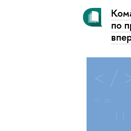
Ком
по 
впе