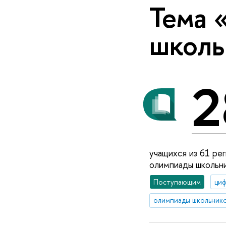
Тема 
школь
2
учащихся из 61 ре
олимпиады школьн
Поступающим
циф
олимпиады школьник