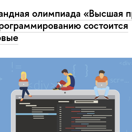
андная олимпиада «Высшая п
программированию состоится
рвые