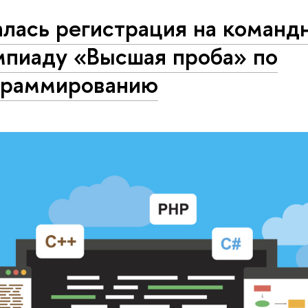
алась регистрация на команд
мпиаду «Высшая проба» по
граммированию