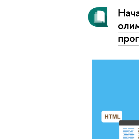
Нач
оли
про