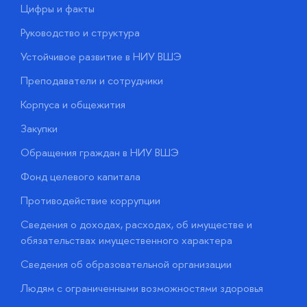
Цифры и факты
Л
Руководство и структура
Д
Устойчивое развитие в НИУ ВШЭ
О
Преподаватели и сотрудники
П
Корпуса и общежития
В
Закупки
П
Обращения граждан в НИУ ВШЭ
А
Фонд целевого капитала
Д
Противодействие коррупции
Ц
Сведения о доходах, расходах, об имуществе и
Б
обязательствах имущественного характера
О
Сведения об образовательной организации
О
Людям с ограниченными возможностями здоровья
у