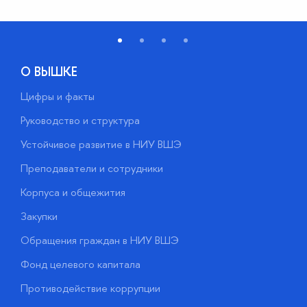
О ВЫШКЕ
Цифры и факты
Л
Руководство и структура
Д
Устойчивое развитие в НИУ ВШЭ
О
Преподаватели и сотрудники
П
Корпуса и общежития
В
Закупки
П
Обращения граждан в НИУ ВШЭ
А
Фонд целевого капитала
Д
Противодействие коррупции
Ц